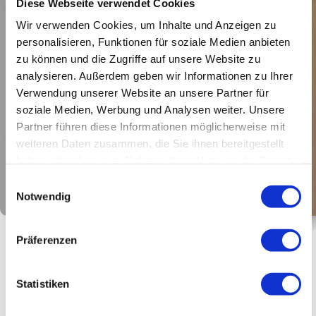
Diese Webseite verwendet Cookies
Wir verwenden Cookies, um Inhalte und Anzeigen zu
personalisieren, Funktionen für soziale Medien anbieten
JETZT ANFRAGEN UND/ODER
zu können und die Zugriffe auf unsere Website zu
analysieren. Außerdem geben wir Informationen zu Ihrer
UNSERE AUSSTELLUNG BESUCHEN!
Verwendung unserer Website an unsere Partner für
soziale Medien, Werbung und Analysen weiter. Unsere
Partner führen diese Informationen möglicherweise mit
JETZT KONTAKTIEREN
weiteren Daten zusammen, die Sie ihnen bereitgestellt
haben oder die sie im Rahmen Ihrer Nutzung der Dienste
gesammelt haben.
Einwilligungsauswahl
Notwendig
Präferenzen
Statistiken